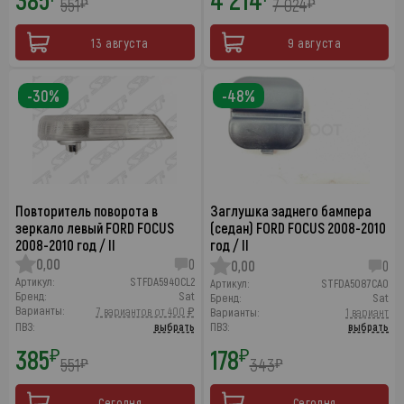
551
7 024
₽
₽
13 августа
9 августа
-30%
-48%
Повторитель поворота в
Заглушка заднего бампера
зеркало левый FORD FOCUS
(седан) FORD FOCUS 2008-2010
2008-2010 год / II
год / II
0,00
0
0,00
0
Артикул:
STFDA5940CL2
Артикул:
STFDA5087CA0
Бренд:
Sat
Бренд:
Sat
Варианты:
7 вариантов от 400 ₽
Варианты:
1 вариант
ПВЗ:
выбрать
ПВЗ:
выбрать
385
178
₽
₽
551
343
₽
₽
Сегодня
Сегодня