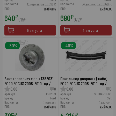
Варианты:
Варианты:
13 вариантов от 640 ₽
37 вариантов от 640 ₽
ПВЗ:
выбрать
ПВЗ:
выбрать
640
680
₽
₽
915
972
₽
₽
9 августа
9 августа
-30%
-40%
Винт крепления фары 1382031
Панель под дворники (жабо)
FORD FOCUS 2008-2010 год / II
FORD FOCUS 2008-2010 год / II
0,00
0
0,00
0
Артикул:
1382031
Артикул:
STFDA5015G0
Бренд:
Ford
Бренд:
Sat
Варианты:
1 вариант
Варианты:
1 вариант
ПВЗ:
выбрать
ПВЗ:
выбрать
385
4 214
₽
₽