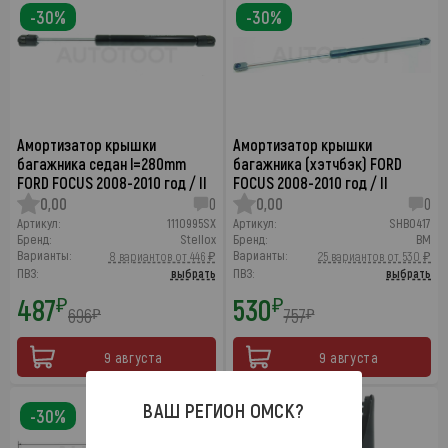
-30%
-30%
Амортизатор крышки
Амортизатор крышки
багажника седан l=280mm
багажника (хэтчбэк) FORD
FORD FOCUS 2008-2010 год / II
FOCUS 2008-2010 год / II
0,00
0
0,00
0
Артикул:
1110995SX
Артикул:
SHB0417
Бренд:
Stellox
Бренд:
BM
Варианты:
Варианты:
8 вариантов от 446 ₽
25 вариантов от 530 ₽
ПВЗ:
выбрать
ПВЗ:
выбрать
487
530
₽
₽
696
757
₽
₽
9 августа
9 августа
ВАШ РЕГИОН
ОМСК
?
-30%
-30%