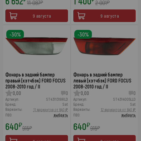
6 652
1 400
11 087
2 001
₽
₽
9 августа
9 августа
-30%
-30%
Фонарь в задний бампер
Фонарь в задний бампер
правый (хэтчбэк) FORD FOCUS
левый (хэтчбэк) FORD FOCUS
2008-2010 год / II
2008-2010 год / II
0,00
0
0,00
0
Артикул:
ST4311318RLD
Артикул:
ST4314005LLD
Бренд:
Sat
Бренд:
Sat
Варианты:
Варианты:
11 вариантов от 640 ₽
12 вариантов от 640 ₽
ПВЗ:
выбрать
ПВЗ:
выбрать
640
640
₽
₽
915
915
₽
₽