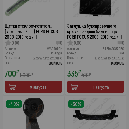
Щетки стеклоочистител…
Заглушка буксировочного
(комплект, 2 шт) FORD FOCUS
крюка в задний бампер 5дв
2008-2010 год / II
FORD FOCUS 2008-2010 год / II
0,00
0
0,00
0
Артикул:
WAP3050K
Артикул:
STFDA5087CB0
Бренд:
Pilenga
Бренд:
Sat
Варианты:
Варианты:
3 варианта от 710 ₽
4 варианта от 335 ₽
ПВЗ:
выбрать
ПВЗ:
выбрать
700
335
₽
₽
1 000
478
₽
₽
9 августа
11 августа
-40%
-30%