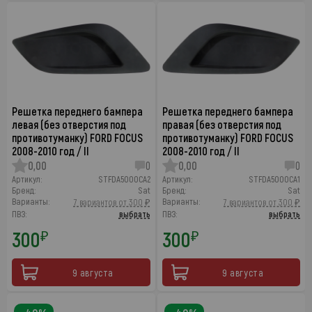
Решетка переднего бампера
Решетка переднего бампера
левая (без отверстия под
правая (без отверстия под
противотуманку) FORD FOCUS
противотуманку) FORD FOCUS
2008-2010 год / II
2008-2010 год / II
0,00
0
0,00
0
Артикул:
STFDA5000CA2
Артикул:
STFDA5000CA1
Бренд:
Sat
Бренд:
Sat
Варианты:
Варианты:
7 вариантов от 300 ₽
7 вариантов от 300 ₽
ПВЗ:
выбрать
ПВЗ:
выбрать
300
300
₽
₽
9 августа
9 августа