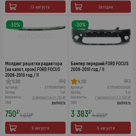
13 августа
Сегодня
-30%
-30%
Молдинг решетки радиатора
Бампер передний FORD FOCUS
(на капот, хром) FORD FOCUS
2008-2010 год / II
2008-2010 год / II
0,00
0
4,00
3
Артикул:
STFDA5015M0
Артикул:
STFDA5000A0R
Бренд:
Sat
Бренд:
Sat
Варианты:
Варианты:
8 вариантов от 750 ₽
7 вариантов от 3 383 ₽
ПВЗ:
выбрать
ПВЗ:
выбрать
750
3 383
₽
₽
1 072
4 833
₽
₽
9 августа
9 августа