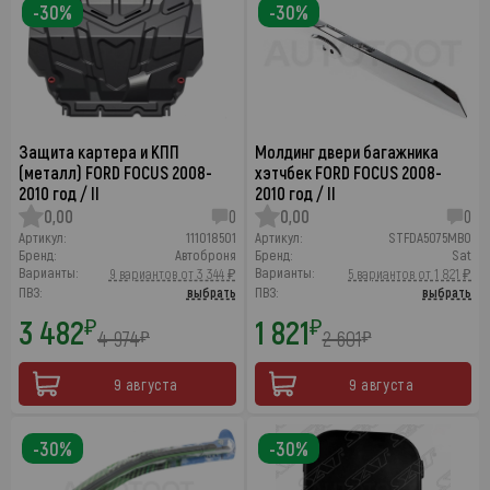
-30%
-30%
Защита картера и КПП
Молдинг двери багажника
(металл) FORD FOCUS 2008-
хэтчбек FORD FOCUS 2008-
2010 год / II
2010 год / II
0,00
0
0,00
0
Артикул:
111018501
Артикул:
STFDA5075MB0
Бренд:
Автоброня
Бренд:
Sat
Варианты:
Варианты:
9 вариантов от 3 344 ₽
5 вариантов от 1 821 ₽
ПВЗ:
выбрать
ПВЗ:
выбрать
3 482
1 821
₽
₽
4 974
2 601
₽
₽
9 августа
9 августа
-30%
-30%