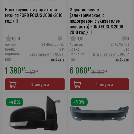
Балка суппорта радиатора
Зеркало левое
нижняя FORD FOCUS 2008-2010
(электрическое, с
год / II
подогревом, с указателем
поворота) FORD FOCUS 2008-
2010 год / II
0,00
0
0,00
0
Артикул:
STFDA5000RB0
Артикул:
STFDA59402
Бренд:
Sat
Бренд:
Sat
Варианты:
Варианты:
2 варианта от 14 808 ₽
12 вариантов от 6 060 ₽
ПВЗ:
выбрать
ПВЗ:
выбрать
1 380
6 060
₽
₽
1 972
10 100
₽
₽
17 августа
9 августа
-40%
-40%