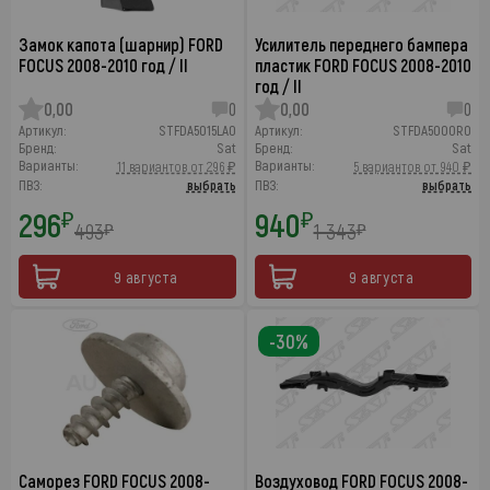
Замок капота (шарнир) FORD
Усилитель переднего бампера
FOCUS 2008-2010 год / II
пластик FORD FOCUS 2008-2010
год / II
0,00
0
0,00
0
Артикул:
STFDA5015LA0
Артикул:
STFDA5000R0
Бренд:
Sat
Бренд:
Sat
Варианты:
Варианты:
11 вариантов от 296 ₽
5 вариантов от 940 ₽
ПВЗ:
выбрать
ПВЗ:
выбрать
296
940
₽
₽
493
1 343
₽
₽
9 августа
9 августа
-30%
Саморез FORD FOCUS 2008-
Воздуховод FORD FOCUS 2008-