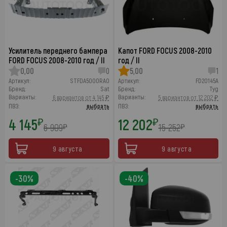
Усилитель переднего бампера
Капот FORD FOCUS 2008-2010
FORD FOCUS 2008-2010 год / II
год / II
0,00
0
5,00
1
Артикул:
STFDA5000RA0
Артикул:
FD20145A
Бренд:
Sat
Бренд:
Tyg
Варианты:
Варианты:
6 вариантов от 4 145 ₽
5 вариантов от 12 202 ₽
ПВЗ:
выбрать
ПВЗ:
выбрать
4 145
12 202
₽
₽
6 909
15 252
₽
₽
9 августа
9 августа
-30%
-40%