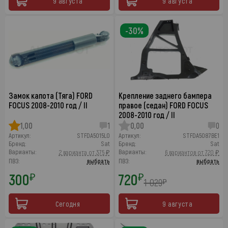
9 августа
9 августа
-30%
Замок капота (Тяга) FORD
Крепление заднего бампера
FOCUS 2008-2010 год / II
правое (седан) FORD FOCUS
2008-2010 год / II
1,00
1
0,00
0
Артикул:
STFDA5015L0
Артикул:
STFDA5087BE1
Бренд:
Sat
Бренд:
Sat
Варианты:
Варианты:
2 варианта от 375 ₽
6 вариантов от 720 ₽
ПВЗ:
выбрать
ПВЗ:
выбрать
300
720
₽
₽
1 029
₽
Сегодня
9 августа