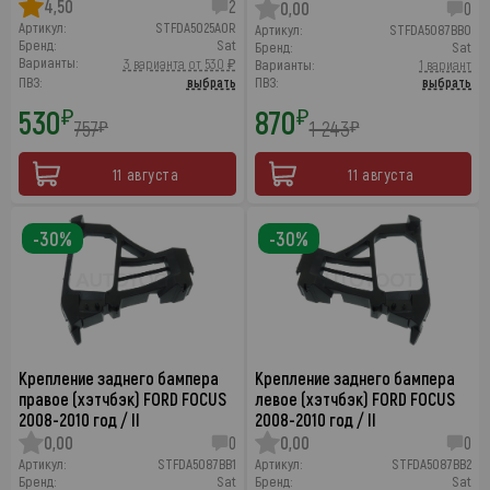
4,50
2
0,00
0
Артикул:
STFDA5025A0R
Артикул:
STFDA5087BB0
Бренд:
Sat
Бренд:
Sat
Варианты:
3 варианта от 530 ₽
Варианты:
1 вариант
ПВЗ:
выбрать
ПВЗ:
выбрать
530
870
₽
₽
757
1 243
₽
₽
11 августа
11 августа
-30%
-30%
Крепление заднего бампера
Крепление заднего бампера
правое (хэтчбэк) FORD FOCUS
левое (хэтчбэк) FORD FOCUS
2008-2010 год / II
2008-2010 год / II
0,00
0
0,00
0
Артикул:
STFDA5087BB1
Артикул:
STFDA5087BB2
Бренд:
Sat
Бренд:
Sat