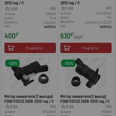
2010 год / II
2010 год / II
0,00
0
0,00
0
Артикул:
STFDA53020
Артикул:
1388632
Бренд:
Sat
Бренд:
Ford
Варианты:
2 варианта от 630 ₽
Варианты:
1 вариант
ПВЗ:
выбрать
ПВЗ:
выбрать
400
630
₽
₽
900
₽
13 августа
11 августа
-30%
-30%
Мотор омывателя (2 выхода)
Мотор омывателя (1 выход)
FORD FOCUS 2008-2010 год / II
FORD FOCUS 2008-2010 год / II
0,00
0
0,00
0
Артикул:
1000325SX
Артикул:
P190066
Бренд:
Stellox
Бренд:
Patron