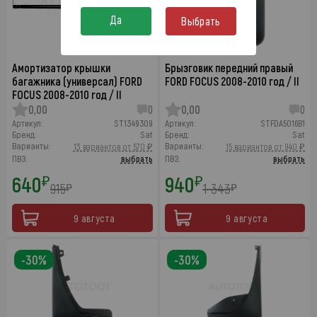
Да
Выбрать
Амортизатор крышки
Брызговик передний правый
багажника (универсал) FORD
FORD FOCUS 2008-2010 год / II
FOCUS 2008-2010 год / II
0,00
0
0,00
0
Артикул:
ST1349309
Артикул:
STFDA5016B1
Бренд:
Sat
Бренд:
Sat
Варианты:
Варианты:
13 вариантов от 570 ₽
15 вариантов от 940 ₽
ПВЗ:
выбрать
ПВЗ:
выбрать
640
940
₽
₽
915
1 343
₽
₽
9 августа
9 августа
-30%
-30%