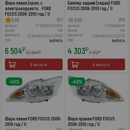
Фара левая (хром, с
Бампер задний (седан) FORD
электрокорректо… FORD
FOCUS 2008-2010 год / II
FOCUS 2008-2010 год / II
5,00
1
0,00
0
Артикул:
ST4311181LMLDEM1
Артикул:
STFDA5087A0
Бренд:
Sat
Бренд:
Sat
Варианты:
Варианты:
10 вариантов от 6 504 ₽
4 варианта от 4 303 ₽
ПВЗ:
выбрать
ПВЗ:
выбрать
6 504
4 303
₽
₽
10 841
7 172
₽
₽
9 августа
9 августа
-40%
-40%
Фара левая FORD FOCUS 2008-
Фара правая FORD FOCUS
2010 год / II
2008-2010 год / II