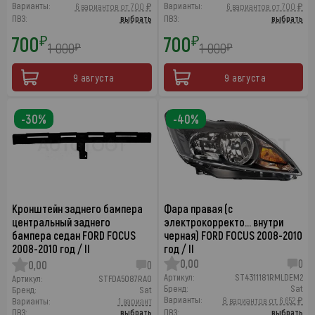
Варианты:
Варианты:
6 вариантов от 700 ₽
6 вариантов от 700 ₽
ПВЗ:
выбрать
ПВЗ:
выбрать
700
700
₽
₽
1 000
1 000
₽
₽
9 августа
9 августа
-30%
-40%
Кронштейн заднего бампера
Фара правая (с
центральный заднего
электрокорректо… внутри
бампера седан FORD FOCUS
черная) FORD FOCUS 2008-2010
2008-2010 год / II
год / II
0,00
0
0,00
0
Артикул:
ST4311181RMLDEM2
Артикул:
STFDA5087RA0
Бренд:
Sat
Бренд:
Sat
Варианты:
8 вариантов от 6 652 ₽
Варианты:
1 вариант
ПВЗ:
выбрать
ПВЗ:
выбрать