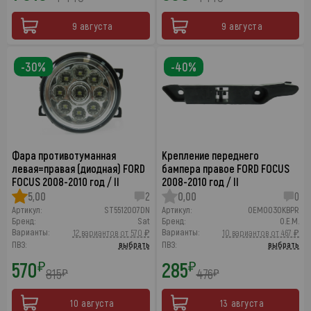
9 августа
9 августа
-30%
-40%
Фара противотуманная
Крепление переднего
левая=правая (диодная) FORD
бампера правое FORD FOCUS
FOCUS 2008-2010 год / II
2008-2010 год / II
5,00
2
0,00
0
Артикул:
ST5512007DN
Артикул:
OEM0030KBPR
Бренд:
Sat
Бренд:
O.E.M.
Варианты:
Варианты:
12 вариантов от 570 ₽
10 вариантов от 467 ₽
ПВЗ:
выбрать
ПВЗ:
выбрать
570
285
₽
₽
815
476
₽
₽
10 августа
13 августа