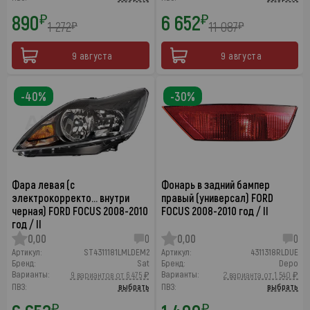
890
6 652
₽
₽
1 272
11 087
₽
₽
9 августа
9 августа
-40%
-30%
Фара левая (с
Фонарь в задний бампер
электрокорректо… внутри
правый (универсал) FORD
черная) FORD FOCUS 2008-2010
FOCUS 2008-2010 год / II
год / II
0,00
0
0,00
0
Артикул:
ST4311181LMLDEM2
Артикул:
4311318RLDUE
Бренд:
Sat
Бренд:
Depo
Варианты:
Варианты:
9 вариантов от 6 475 ₽
2 варианта от 1 540 ₽
ПВЗ:
выбрать
ПВЗ:
выбрать
₽
₽