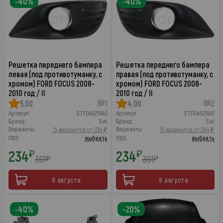
-40%
-40%
Решетка переднего бампера
Решетка переднего бампера
левая (под противотуманку, с
правая (под противотуманку, с
хромом) FORD FOCUS 2008-
хромом) FORD FOCUS 2008-
2010 год / II
2010 год / II
5,00
1
4,00
2
Артикул:
STFDA5219A2
Артикул:
STFDA5219A1
Бренд:
Sat
Бренд:
Sat
Варианты:
Варианты:
15 вариантов от 234 ₽
15 вариантов от 234 ₽
ПВЗ:
выбрать
ПВЗ:
выбрать
234
234
₽
₽
391
391
₽
₽
9 августа
9 августа
-40%
-20%