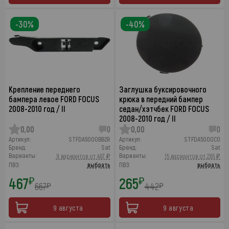
-30%
-40%
Крепление переднего
Заглушка буксировочного
бампера левое FORD FOCUS
крюка в передний бампер
2008-2010 год / II
седан/хэтчбек FORD FOCUS
2008-2010 год / II
0,00
0
0,00
0
Артикул:
STFDA5000BB2R
Артикул:
STFDA5000C0
Бренд:
Sat
Бренд:
Sat
Варианты:
Варианты:
9 вариантов от 467 ₽
15 вариантов от 265 ₽
ПВЗ:
выбрать
ПВЗ:
выбрать
467
265
₽
₽
667
442
₽
₽
9 августа
9 августа