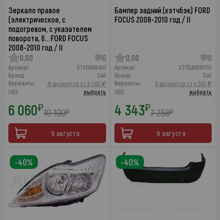
Зеркало правое
Бампер задний (хэтчбэк) FORD
(электрическое, с
FOCUS 2008-2010 год / II
подогревом, с указателем
поворота, 6… FORD FOCUS
2008-2010 год / II
0,00
0
0,00
0
Артикул:
STFDA59401
Артикул:
STFDA5087F0
Бренд:
Sat
Бренд:
Sat
Варианты:
Варианты:
8 вариантов от 6 060 ₽
6 вариантов от 4 343 ₽
ПВЗ:
выбрать
ПВЗ:
выбрать
6 060
4 343
₽
₽
10 100
7 238
₽
₽
9 августа
9 августа
-40%
-40%