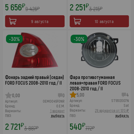
5 656
2 251
₽
₽
9 426
3 215
₽
₽
9 августа
10 августа
-30%
-30%
Фонарь задний правый (седан)
Фара противотуманная
FORD FOCUS 2008-2010 год / II
левая=правая FORD FOCUS
2008-2010 год / II
5,00
4
0,00
0
Артикул:
ST5512007N
Артикул:
OEM0045FONR
Бренд:
Sat
Бренд:
O.E.M.
Варианты:
29 вариантов от 570 ₽
Варианты:
1 вариант
ПВЗ:
выбрать
ПВЗ:
выбрать
2 721
540
₽
₽
3 887
772
₽
₽