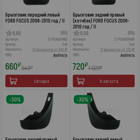
Брызговик передний левый
Брызговик задний правый
FORD FOCUS 2008-2010 год / II
(хэтчбэк) FORD FOCUS 2008-
2010 год / II
0,00
0
0,00
0
Артикул:
STFDA5016B2
Артикул:
STFDA5064B1
Бренд:
Sat
Бренд:
Sat
Варианты:
Варианты:
16 вариантов от 940 ₽
11 вариантов от 720 ₽
ПВЗ:
выбрать
ПВЗ:
выбрать
660
720
₽
₽
943
1 029
₽
₽
Сегодня
9 августа
-30%
-30%
Брызговик задний правый
Брызговик задний левый