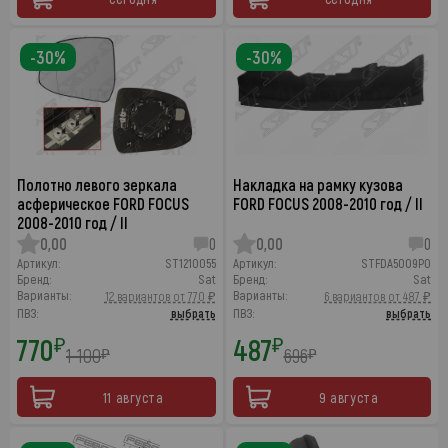
-30%
-30%
Полотно левого зеркала
Накладка на рамку кузова
асферическое FORD FOCUS
FORD FOCUS 2008-2010 год / II
2008-2010 год / II
0,00
0
0,00
0
Артикул:
ST1210055
Артикул:
STFDA5009P0
Бренд:
Sat
Бренд:
Sat
Варианты:
Варианты:
12 вариантов от 770 ₽
6 вариантов от 487 ₽
ПВЗ:
выбрать
ПВЗ:
выбрать
770
487
₽
₽
1 100
696
₽
₽
11 августа
9 августа