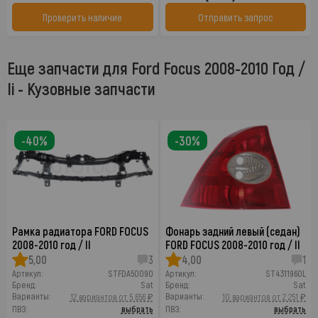
Проверить наличие
Отправить запрос
Еще запчасти для Ford Focus 2008-2010 Год /
Ii - Кузовные запчасти
-40%
-30%
Рамка радиатора FORD FOCUS
Фонарь задний левый (седан)
2008-2010 год / II
FORD FOCUS 2008-2010 год / II
5,00
3
4,00
1
Артикул:
STFDA50090
Артикул:
ST4311960L
Бренд:
Sat
Бренд:
Sat
Варианты:
Варианты:
12 вариантов от 5 656 ₽
10 вариантов от 2 251 ₽
ПВЗ:
выбрать
ПВЗ:
выбрать