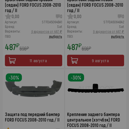
(седан) FORD FOCUS 2008-2010
(седан) FORD FOCUS 2008-2010
год / II
год / II
0,00
0
0,00
0
Артикул:
STFDA5064BA1
Артикул:
STFDA5064BA2
Бренд:
Sat
Бренд:
Sat
Варианты:
Варианты:
6 вариантов от 487 ₽
9 вариантов от 487 ₽
ПВЗ:
выбрать
ПВЗ:
выбрать
487
487
₽
₽
696
696
₽
₽
11 августа
9 августа
-30%
-30%
Защита под передний бампер
Крепление заднего бампера
FORD FOCUS 2008-2010 год / II
центральное (хэтчбэк) FORD
FOCUS 2008-2010 год / II