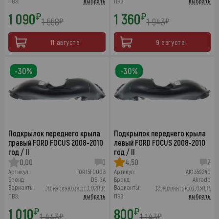
ПВЗ:
выбрать
ПВЗ:
выбрать
1 090
1 360
₽
₽
1 558
1 943
₽
₽
11 августа
9 августа
-30%
-30%
Подкрылок переднего крыла
Подкрылок переднего крыла
правый FORD FOCUS 2008-2010
левый FORD FOCUS 2008-2010
год / II
год / II
0,00
0
4,50
2
Артикул:
FOR15FO003
Артикул:
AK1359240
Бренд:
DE-GA
Бренд:
Akrado
Варианты:
Варианты:
10 вариантов от 1 020 ₽
12 вариантов от 850 ₽
ПВЗ:
выбрать
ПВЗ:
выбрать
1 010
800
₽
₽
1 443
1 143
₽
₽