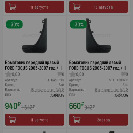
11 августа
13 августа
-30%
-30%
Брызговик передний правый
Брызговик передний левый
FORD FOCUS 2005-2007 год / II
FORD FOCUS 2005-2007 год / II
0,00
0
0,00
0
Артикул:
STFDA5016B1
Артикул:
STFDA5016B2
Бренд:
Sat
Бренд:
Sat
Варианты:
Варианты:
15 вариантов от 940 ₽
16 вариантов от 940 ₽
ПВЗ:
выбрать
ПВЗ:
выбрать
940
660
₽
₽
1 343
943
₽
₽
11 августа
Завтра