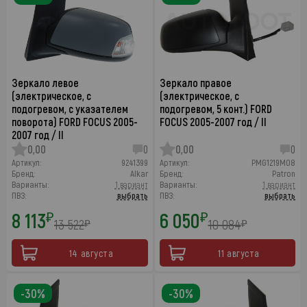
Зеркало левое
Зеркало правое
(электрическое, с
(электрическое, с
подогревом, с указателем
подогревом, 5 конт.) FORD
поворота) FORD FOCUS 2005-
FOCUS 2005-2007 год / II
2007 год / II
0,00
0
0,00
0
Артикул:
9241399
Артикул:
PMG1219M08
Бренд:
Alkar
Бренд:
Patron
Варианты:
1 вариант
Варианты:
1 вариант
ПВЗ:
выбрать
ПВЗ:
выбрать
8 113
6 050
₽
₽
13 522
10 084
₽
₽
14 августа
11 августа
-30%
-30%