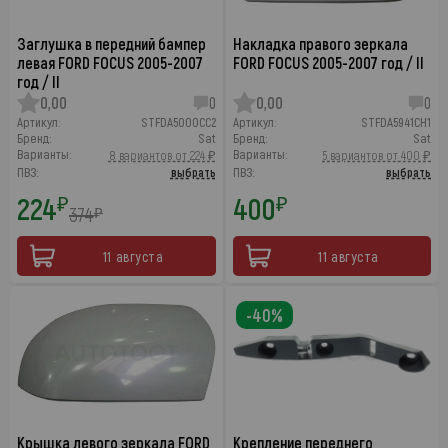
Заглушка в передний бампер
Накладка правого зеркала
левая FORD FOCUS 2005-2007
FORD FOCUS 2005-2007 год / II
год / II
0,00
0
0,00
0
Артикул:
STFDA5000CC2
Артикул:
STFDA5941CH1
Бренд:
Sat
Бренд:
Sat
Варианты:
Варианты:
8 вариантов от 224 ₽
5 вариантов от 400 ₽
ПВЗ:
выбрать
ПВЗ:
выбрать
224
400
₽
₽
374
₽
11 августа
11 августа
-40%
Крышка левого зеркала FORD
Крепление переднего