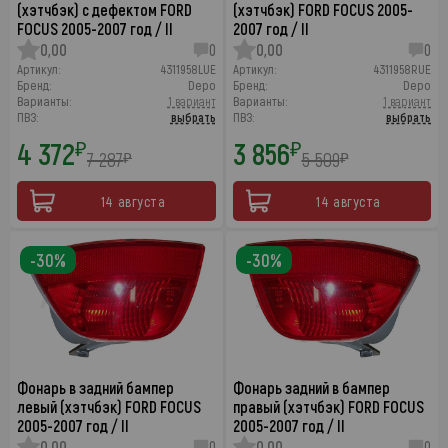
(хэтчбэк) с дефектом FORD
(хэтчбэк) FORD FOCUS 2005-
FOCUS 2005-2007 год / II
2007 год / II
0,00
0
0,00
0
Артикул:
4311958LUE
Артикул:
4311958RUE
Бренд:
Depo
Бренд:
Depo
Варианты:
1 вариант
Варианты:
1 вариант
ПВЗ:
выбрать
ПВЗ:
выбрать
4 372
3 856
₽
₽
7 287
5 509
₽
₽
14 августа
14 августа
-30%
-30%
Фонарь в задний бампер
Фонарь задний в бампер
левый (хэтчбэк) FORD FOCUS
правый (хэтчбэк) FORD FOCUS
2005-2007 год / II
2005-2007 год / II
0,00
0
0,00
0