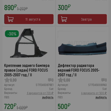
890
300
₽
₽
1 272
₽
11 августа
Завтра
-30%
Крепление заднего бампера
Дефлектор радиатора
правое (седан) FORD FOCUS
верхний FORD FOCUS 2005-
2005-2007 год / II
2007 год / II
0,00
0
0,00
0
Артикул:
STFDA5087BE1
Артикул:
STFDA5009PA0
Бренд:
Sat
Бренд:
Sat
Варианты:
Варианты:
6 вариантов от 720 ₽
4 варианта от 500 ₽
ПВЗ:
выбрать
ПВЗ:
выбрать
720
500
₽
₽
1 029
₽