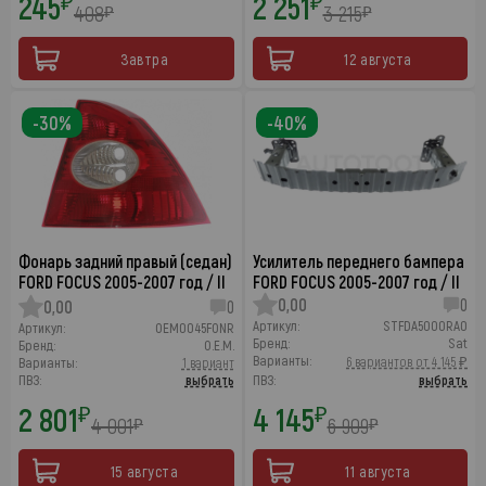
245
2 251
₽
₽
408
3 215
₽
₽
Завтра
12 августа
-30%
-40%
Фонарь задний правый (седан)
Усилитель переднего бампера
FORD FOCUS 2005-2007 год / II
FORD FOCUS 2005-2007 год / II
0,00
0
0,00
0
Артикул:
STFDA5000RA0
Артикул:
OEM0045FONR
Бренд:
Sat
Бренд:
O.E.M.
Варианты:
6 вариантов от 4 145 ₽
Варианты:
1 вариант
ПВЗ:
выбрать
ПВЗ:
выбрать
2 801
4 145
₽
₽
4 001
6 909
₽
₽
15 августа
11 августа