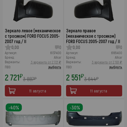
Зеркало левое (механическое
Зеркало правое
с тросиком) FORD FOCUS 2005-
(механическое с тросиком)
2007 год / II
FORD FOCUS 2005-2007 год / II
0,00
0
0,00
0
Артикул:
6137400
Артикул:
6165400
Бренд:
Alkar
Бренд:
Alkar
Варианты:
Варианты:
3 варианта от 2 721 ₽
3 варианта от 2 551 ₽
ПВЗ:
выбрать
ПВЗ:
выбрать
2 721
2 551
₽
₽
3 887
3 644
₽
₽
11 августа
11 августа
-40%
-30%