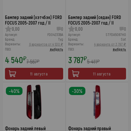
Бампер задний (хэтчбэк) FORD
Бампер задний (седан) FORD
FOCUS 2005-2007 год / II
FOCUS 2005-2007 год / II
0,00
0
0,00
0
Артикул:
FD04233BA
Артикул:
STFDA5087H0
Бренд:
Tyg
Бренд:
Sat
Варианты:
Варианты:
6 вариантов от 4 530 ₽
4 варианта от 3 787 ₽
ПВЗ:
выбрать
ПВЗ:
выбрать
4 540
3 787
₽
₽
7 567
5 411
₽
₽
11 августа
11 августа
-40%
-30%
Фонарь задний левый
Фонарь задний правый