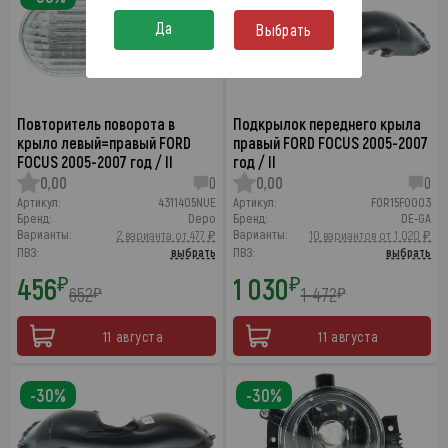
Да
Выбрать
Повторитель поворота в
Подкрылок переднего крыла
крыло левый=правый FORD
правый FORD FOCUS 2005-2007
FOCUS 2005-2007 год / II
год / II
0,00
0
0,00
0
Артикул:
4311405NUE
Артикул:
FOR15FO003
Бренд:
Depo
Бренд:
DE-GA
Варианты:
Варианты:
2 варианта от 477 ₽
10 вариантов от 1 020 ₽
ПВЗ:
выбрать
ПВЗ:
выбрать
456
1 030
₽
₽
652
1 472
₽
₽
11 августа
11 августа
-30%
-30%