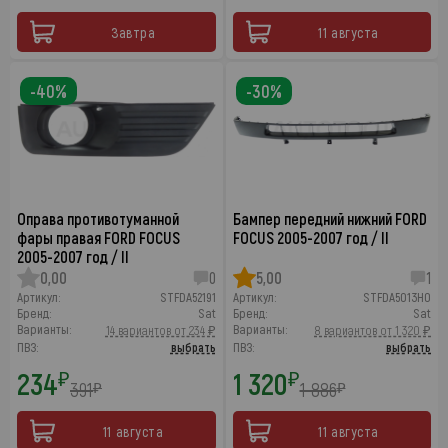
Завтра
11 августа
-40%
-30%
Оправа противотуманной
Бампер передний нижний FORD
фары правая FORD FOCUS
FOCUS 2005-2007 год / II
2005-2007 год / II
0,00
0
5,00
1
Артикул:
STFDA52191
Артикул:
STFDA5013H0
Бренд:
Sat
Бренд:
Sat
Варианты:
Варианты:
14 вариантов от 234 ₽
8 вариантов от 1 320 ₽
ПВЗ:
выбрать
ПВЗ:
выбрать
234
1 320
₽
₽
391
1 886
₽
₽
11 августа
11 августа