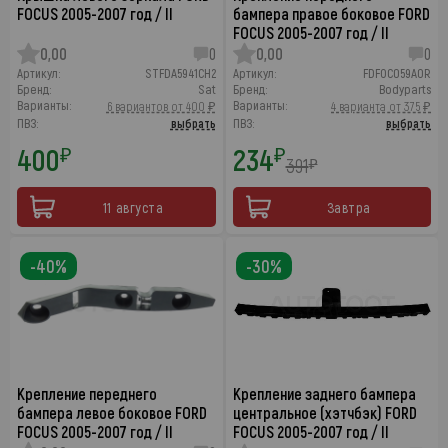
FOCUS 2005-2007 год / II
бампера правое боковое FORD
FOCUS 2005-2007 год / II
0,00
0
0,00
0
Артикул:
STFDA5941CH2
Артикул:
FDFOC059A0R
Бренд:
Sat
Бренд:
Bodyparts
Варианты:
Варианты:
6 вариантов от 400 ₽
4 варианта от 375 ₽
ПВЗ:
выбрать
ПВЗ:
выбрать
400
234
₽
₽
391
₽
11 августа
Завтра
-40%
-30%
Крепление переднего
Крепление заднего бампера
бампера левое боковое FORD
центральное (хэтчбэк) FORD
FOCUS 2005-2007 год / II
FOCUS 2005-2007 год / II