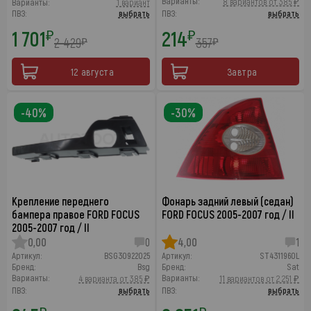
Варианты:
8 вариантов от 385 ₽
Варианты:
1 вариант
ПВЗ:
выбрать
ПВЗ:
выбрать
1 701
214
₽
₽
2 429
357
₽
₽
12 августа
Завтра
-40%
-30%
Крепление переднего
Фонарь задний левый (седан)
бампера правое FORD FOCUS
FORD FOCUS 2005-2007 год / II
2005-2007 год / II
0,00
0
4,00
1
Артикул:
BSG30922025
Артикул:
ST4311960L
Бренд:
Bsg
Бренд:
Sat
Варианты:
Варианты:
4 варианта от 385 ₽
11 вариантов от 2 251 ₽
ПВЗ:
выбрать
ПВЗ:
выбрать