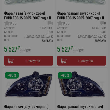
Фара левая (внутри хром)
Фара правая (внутри хром)
FORD FOCUS 2005-2007 год / II
FORD FOCUS 2005-2007 год / II
0,00
0
0,00
0
Артикул:
ST4311169L
Артикул:
ST4311169R
Бренд:
Sat
Бренд:
Sat
Варианты:
Варианты:
8 вариантов от 5 527 ₽
6 вариантов от 5 527 ₽
ПВЗ:
выбрать
ПВЗ:
выбрать
5 527
5 527
₽
₽
9 212
9 212
₽
₽
11 августа
11 августа
-40%
-40%
Фара левая (внутри черная)
Фара правая (внутри черная)