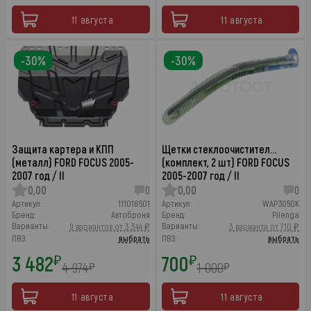
11 августа
11 августа
-30%
-30%
Защита картера и КПП
Щетки стеклоочистител…
(металл) FORD FOCUS 2005-
(комплект, 2 шт) FORD FOCUS
2007 год / II
2005-2007 год / II
0,00
0
0,00
0
Артикул:
111018501
Артикул:
WAP3050K
Бренд:
Автоброня
Бренд:
Pilenga
Варианты:
Варианты:
9 вариантов от 3 344 ₽
3 варианта от 710 ₽
ПВЗ:
выбрать
ПВЗ:
выбрать
3 482
700
₽
₽
4 974
1 000
₽
₽
11 августа
11 августа