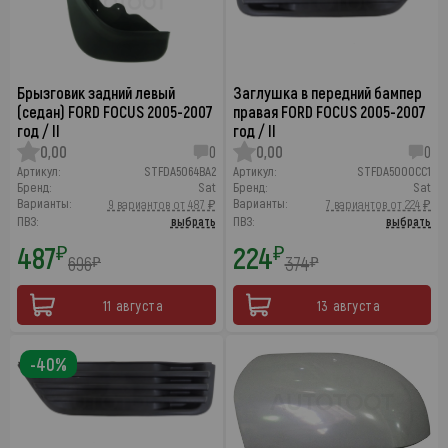
Брызговик задний левый
Заглушка в передний бампер
(седан) FORD FOCUS 2005-2007
правая FORD FOCUS 2005-2007
год / II
год / II
0,00
0
0,00
0
Артикул:
STFDA5064BA2
Артикул:
STFDA5000CC1
Бренд:
Sat
Бренд:
Sat
Варианты:
Варианты:
9 вариантов от 487 ₽
7 вариантов от 224 ₽
ПВЗ:
выбрать
ПВЗ:
выбрать
487
224
₽
₽
696
374
₽
₽
11 августа
13 августа
-40%