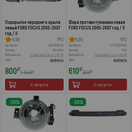
Подкрылок переднего крыла
Фара противотуманная левая
левый FORD FOCUS 2005-2007
FORD FOCUS 2005-2007 год / II
год / II
4,50
2
5,00
2
Артикул:
AK1359240
Артикул:
ST4312010L
Бренд:
Akrado
Бренд:
Sat
Варианты:
Варианты:
12 вариантов от 850 ₽
14 вариантов от 610 ₽
ПВЗ:
выбрать
ПВЗ:
выбрать
800
610
₽
₽
1 143
872
₽
₽
11 августа
11 августа
-30%
-30%