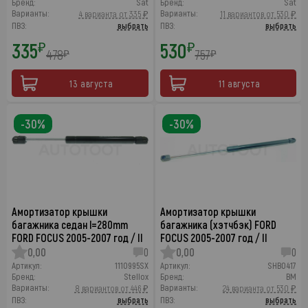
Бренд:
Sat
Бренд:
Sat
Варианты:
Варианты:
4 варианта от 335 ₽
11 вариантов от 530 ₽
ПВЗ:
выбрать
ПВЗ:
выбрать
335
530
₽
₽
478
757
₽
₽
13 августа
11 августа
-30%
-30%
Амортизатор крышки
Амортизатор крышки
багажника седан l=280mm
багажника (хэтчбэк) FORD
FORD FOCUS 2005-2007 год / II
FOCUS 2005-2007 год / II
0,00
0
0,00
0
Артикул:
1110995SX
Артикул:
SHB0417
Бренд:
Stellox
Бренд:
BM
Варианты:
Варианты:
8 вариантов от 446 ₽
24 варианта от 530 ₽
ПВЗ:
выбрать
ПВЗ:
выбрать