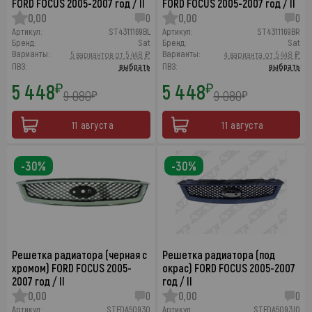
FORD FOCUS 2005-2007 год / II
FORD FOCUS 2005-2007 год / II
0,00
0
0,00
0
Артикул:
ST4311169BL
Артикул:
ST4311169BR
Бренд:
Sat
Бренд:
Sat
Варианты:
Варианты:
5 вариантов от 5 448 ₽
4 варианта от 5 448 ₽
ПВЗ:
выбрать
ПВЗ:
выбрать
5 448
5 448
₽
₽
9 080
9 080
₽
₽
11 августа
11 августа
-30%
-30%
Решетка радиатора (черная с
Решетка радиатора (под
хромом) FORD FOCUS 2005-
окрас) FORD FOCUS 2005-2007
2007 год / II
год / II
0,00
0
0,00
0
Артикул:
STFDA50930
Артикул:
STFDA5093J0