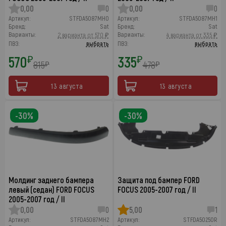
0,00
0
0,00
0
Артикул:
STFDA5087MH0
Артикул:
STFDA5087MH1
Бренд:
Sat
Бренд:
Sat
Варианты:
Варианты:
2 варианта от 570 ₽
4 варианта от 335 ₽
ПВЗ:
выбрать
ПВЗ:
выбрать
570
335
₽
₽
815
478
₽
₽
13 августа
13 августа
-30%
-30%
Молдинг заднего бампера
Защита под бампер FORD
левый (седан) FORD FOCUS
FOCUS 2005-2007 год / II
2005-2007 год / II
0,00
0
5,00
1
Артикул:
STFDA5087MH2
Артикул:
STFDA50250R