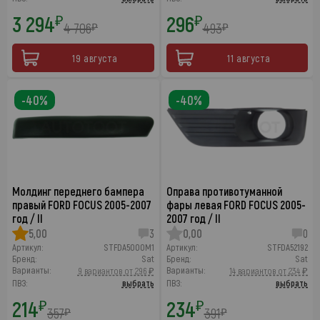
3 294
296
₽
₽
4 706
493
₽
₽
19 августа
11 августа
-40%
-40%
Молдинг переднего бампера
Оправа противотуманной
правый FORD FOCUS 2005-2007
фары левая FORD FOCUS 2005-
год / II
2007 год / II
5,00
3
0,00
0
Артикул:
STFDA5000M1
Артикул:
STFDA52192
Бренд:
Sat
Бренд:
Sat
Варианты:
Варианты:
9 вариантов от 296 ₽
14 вариантов от 234 ₽
ПВЗ:
выбрать
ПВЗ:
выбрать
214
234
₽
₽
357
391
₽
₽