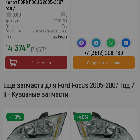
Капот FORD FOCUS 2005-2007
год / II
0,00
0
Артикул:
FD20122A
Бренд:
Tyg
Варианты:
2 варианта от 14 374 ₽
ПВЗ:
выбрать
14 374
₽
17 967
₽
+7 (3812) 208-130
11 августа
Отправить запрос
Еще запчасти для Ford Focus 2005-2007 Год /
Ii - Кузовные запчасти
-40%
-40%