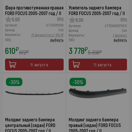
Фара противотуманная правая
Усилитель заднего бампера
FORD FOCUS 2005-2007 год / II
FORD FOCUS 2005-2007 год / II
0,00
0
0,00
0
Артикул:
ST4312010R
Артикул:
STFDA5087RE0
Бренд:
Sat
Бренд:
Sat
Варианты:
15 вариантов от 610 ₽
Варианты:
1 вариант
ПВЗ:
выбрать
ПВЗ:
выбрать
610
3 778
₽
₽
872
5 396
₽
₽
11 августа
11 августа
-30%
-30%
Молдинг заднего бампера
Молдинг заднего бампера
центральный (седан) FORD
правый (седан) FORD FOCUS
FOCUS 2005-2007 год / II
2005-2007 год / II