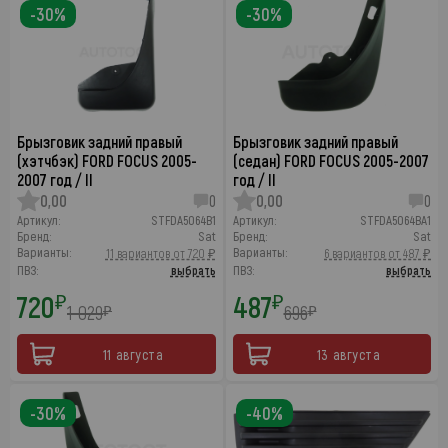
-30%
-30%
Брызговик задний правый
Брызговик задний правый
(хэтчбэк) FORD FOCUS 2005-
(седан) FORD FOCUS 2005-2007
2007 год / II
год / II
0,00
0
0,00
0
Артикул:
STFDA5064B1
Артикул:
STFDA5064BA1
Бренд:
Sat
Бренд:
Sat
Варианты:
Варианты:
11 вариантов от 720 ₽
6 вариантов от 487 ₽
ПВЗ:
выбрать
ПВЗ:
выбрать
720
487
₽
₽
1 029
696
₽
₽
11 августа
13 августа
-30%
-40%