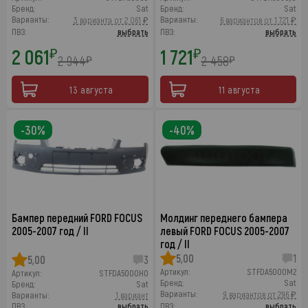
Бренд:
Sat
Бренд:
Sat
Варианты:
Варианты:
3 варианта от 2 061 ₽
6 вариантов от 1 721 ₽
ПВЗ:
выбрать
ПВЗ:
выбрать
2 061
1 721
₽
₽
2 944
2 458
₽
₽
13 августа
11 августа
-30%
-40%
Бампер передний FORD FOCUS
Молдинг переднего бампера
2005-2007 год / II
левый FORD FOCUS 2005-2007
год / II
5,00
1
5,00
3
Артикул:
STFDA5000M2
Артикул:
STFDA5000H0
Бренд:
Sat
Бренд:
Sat
Варианты:
9 вариантов от 296 ₽
Варианты:
1 вариант
ПВЗ:
выбрать
ПВЗ:
выбрать