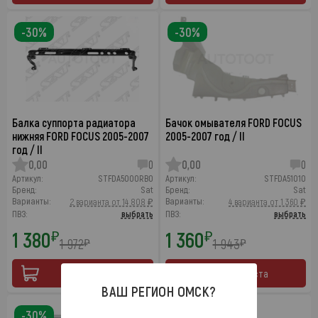
-30%
-30%
Балка суппорта радиатора
Бачок омывателя FORD FOCUS
нижняя FORD FOCUS 2005-2007
2005-2007 год / II
год / II
0,00
0
0,00
0
Артикул:
STFDA5000RB0
Артикул:
STFDA51010
Бренд:
Sat
Бренд:
Sat
Варианты:
Варианты:
2 варианта от 14 808 ₽
4 варианта от 1 360 ₽
ПВЗ:
выбрать
ПВЗ:
выбрать
1 380
1 360
₽
₽
1 972
1 943
₽
₽
19 августа
11 августа
ВАШ РЕГИОН
ОМСК
?
-30%
-30%