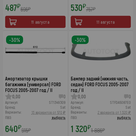
487
530
₽
₽
696
757
₽
₽
11 августа
11 августа
-30%
-30%
Амортизатор крышки
Бампер задний (нижняя часть,
багажника (универсал) FORD
седан) FORD FOCUS 2005-2007
FOCUS 2005-2007 год / II
год / II
0,00
0
0,00
0
Артикул:
ST1349309
Артикул:
STFDA5087E0
Бренд:
Sat
Бренд:
Sat
Варианты:
Варианты:
13 вариантов от 570 ₽
2 варианта от 1 320 ₽
ПВЗ:
выбрать
ПВЗ:
выбрать
640
1 320
₽
₽
915
1 886
₽
₽