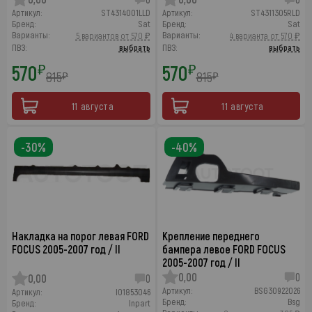
Артикул:
ST4314001LLD
Артикул:
ST4311305RLD
Бренд:
Sat
Бренд:
Sat
Варианты:
Варианты:
5 вариантов от 570 ₽
4 варианта от 570 ₽
ПВЗ:
выбрать
ПВЗ:
выбрать
570
570
₽
₽
815
815
₽
₽
11 августа
11 августа
-30%
-40%
Накладка на порог левая FORD
Крепление переднего
FOCUS 2005-2007 год / II
бампера левое FORD FOCUS
2005-2007 год / II
0,00
0
0,00
0
Артикул:
BSG30922026
Артикул:
I01853046
Бренд:
Bsg
Бренд:
Inpart