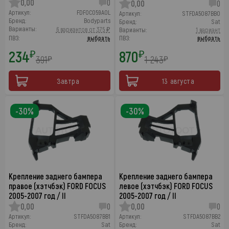
0,00
0
0,00
0
Артикул:
FDFOC059A0L
Артикул:
STFDA5087BB0
Бренд:
Bodyparts
Бренд:
Sat
Варианты:
6 вариантов от 375 ₽
Варианты:
1 вариант
ПВЗ:
выбрать
ПВЗ:
выбрать
234
870
₽
₽
391
1 243
₽
₽
Завтра
13 августа
-30%
-30%
Крепление заднего бампера
Крепление заднего бампера
правое (хэтчбэк) FORD FOCUS
левое (хэтчбэк) FORD FOCUS
2005-2007 год / II
2005-2007 год / II
0,00
0
0,00
0
Артикул:
STFDA5087BB1
Артикул:
STFDA5087BB2
Бренд:
Sat
Бренд:
Sat