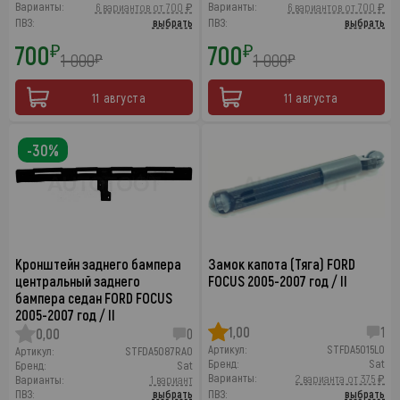
Варианты:
Варианты:
6 вариантов от 700 ₽
6 вариантов от 700 ₽
ПВЗ:
выбрать
ПВЗ:
выбрать
700
700
₽
₽
1 000
1 000
₽
₽
11 августа
11 августа
-30%
Кронштейн заднего бампера
Замок капота (Тяга) FORD
центральный заднего
FOCUS 2005-2007 год / II
бампера седан FORD FOCUS
2005-2007 год / II
1,00
1
0,00
0
Артикул:
STFDA5015L0
Артикул:
STFDA5087RA0
Бренд:
Sat
Бренд:
Sat
Варианты:
2 варианта от 375 ₽
Варианты:
1 вариант
ПВЗ:
выбрать
ПВЗ:
выбрать