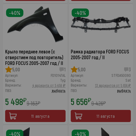
-40%
-40%
Крыло переднее левое (с
Рамка радиатора FORD FOCUS
отверстием под повторитель)
2005-2007 год / II
FORD FOCUS 2005-2007 год / II
5,00
1
5,00
3
Артикул:
FD10147AL
Артикул:
STFDA50090
Бренд:
Tyg
Бренд:
Sat
Варианты:
Варианты:
4 варианта от 5 458 ₽
13 вариантов от 5 656 ₽
ПВЗ:
выбрать
ПВЗ:
выбрать
5 498
5 656
₽
₽
9 163
9 426
₽
₽
11 августа
11 августа
-40%
-40%