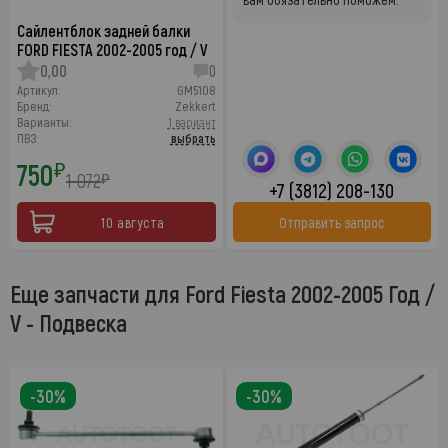
Сайлентблок задней балки
FORD FIESTA 2002-2005 год / V
0,00
0
Артикул:
GM5108
Бренд:
Zekkert
Варианты:
1 вариант
ПВЗ:
выбрать
750
₽
1 072
₽
+7 (3812) 208-130
10 августа
Отправить запрос
Еще запчасти для Ford Fiesta 2002-2005 Год /
V - Подвеска
-30%
-30%