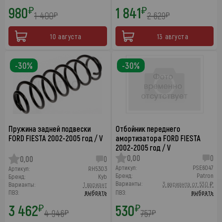
980
1 841
₽
₽
1 400
2 629
₽
₽
10 августа
13 августа
-30%
-30%
Пружина задней подвески
Отбойник переднего
FORD FIESTA 2002-2005 год / V
амортизатора FORD FIESTA
2002-2005 год / V
0,00
0
0,00
0
Артикул:
PSE6047
Артикул:
RH5303
Бренд:
Patron
Бренд:
Kyb
Варианты:
3 варианта от 530 ₽
Варианты:
1 вариант
ПВЗ:
выбрать
ПВЗ:
выбрать
3 462
530
₽
₽
4 946
757
₽
₽