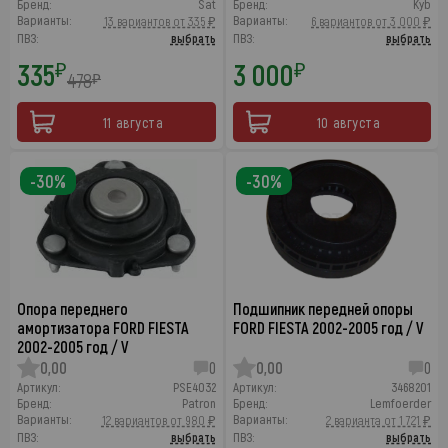
Бренд:
Sat
Бренд:
Kyb
Варианты:
Варианты:
13 вариантов от 335 ₽
6 вариантов от 3 000 ₽
ПВЗ:
выбрать
ПВЗ:
выбрать
335
3 000
₽
₽
478
₽
11 августа
10 августа
-30%
-30%
Опора переднего
Подшипник передней опоры
амортизатора FORD FIESTA
FORD FIESTA 2002-2005 год / V
2002-2005 год / V
0,00
0
0,00
0
Артикул:
PSE4032
Артикул:
3468201
Бренд:
Patron
Бренд:
Lemfoerder
Варианты:
Варианты:
12 вариантов от 980 ₽
2 варианта от 1 721 ₽
ПВЗ:
выбрать
ПВЗ:
выбрать