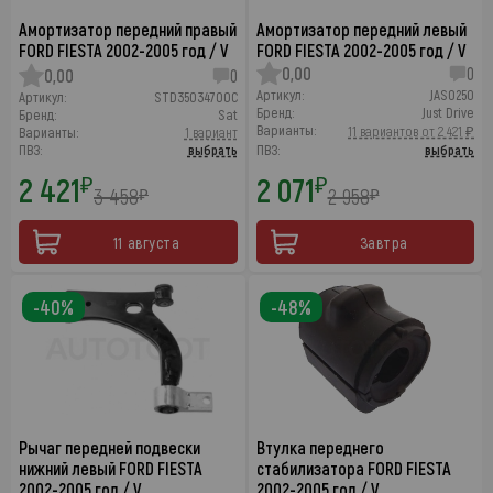
Амортизатор передний правый
Амортизатор передний левый
FORD FIESTA 2002-2005 год / V
FORD FIESTA 2002-2005 год / V
0,00
0
0,00
0
Артикул:
JAS0250
Артикул:
STD35034700C
Бренд:
Just Drive
Бренд:
Sat
Варианты:
11 вариантов от 2 421 ₽
Варианты:
1 вариант
ПВЗ:
выбрать
ПВЗ:
выбрать
2 421
2 071
₽
₽
3 458
2 958
₽
₽
11 августа
Завтра
-40%
-48%
Рычаг передней подвески
Втулка переднего
нижний левый FORD FIESTA
стабилизатора FORD FIESTA
2002-2005 год / V
2002-2005 год / V