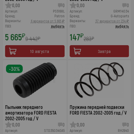
0,00
0
0,00
0
Артикул:
PS5168L
Артикул:
GRM14034
Бренд:
Patron
Бренд:
G-Autoparts
Варианты:
Варианты:
6 вариантов от 5 665 ₽
37 вариантов от 234 ₽
ПВЗ:
выбрать
ПВЗ:
выбрать
5 665
147
₽
₽
9 442
283
₽
₽
10 августа
Завтра
-30%
Пыльник переднего
Пружина передней подвески
амортизатора FORD FIESTA
FORD FIESTA 2002-2005 год / V
2002-2005 год / V
0,00
0
0,00
0
Артикул:
STD350340A5
Артикул:
RH2640