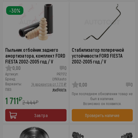
-30%
Пыльник отбойник заднего
Стабилизатор поперечной
амортизатора, комплект FORD
устойчивости FORD FIESTA
FIESTA 2002-2005 год / V
2002-2005 год / V
0,00
0
Артикул:
PR7172
Бренд:
LYNXauto
Варианты:
14 вариантов от 1 711 ₽
0,00
0
ПВЗ:
выбрать
При последнем обновлении товар не
1 711
₽
был в наличии.
2 444
₽
Возможно он появился.
Завтра
Проверить наличие