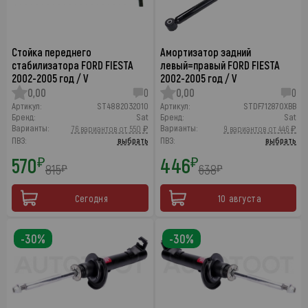
Стойка переднего
Амортизатор задний
стабилизатора FORD FIESTA
левый=правый FORD FIESTA
2002-2005 год / V
2002-2005 год / V
0,00
0
0,00
0
Артикул:
ST4882032010
Артикул:
STDF712870XBB
Бренд:
Sat
Бренд:
Sat
Варианты:
Варианты:
76 вариантов от 550 ₽
9 вариантов от 446 ₽
ПВЗ:
выбрать
ПВЗ:
выбрать
570
446
₽
₽
815
638
₽
₽
Сегодня
10 августа
-30%
-30%