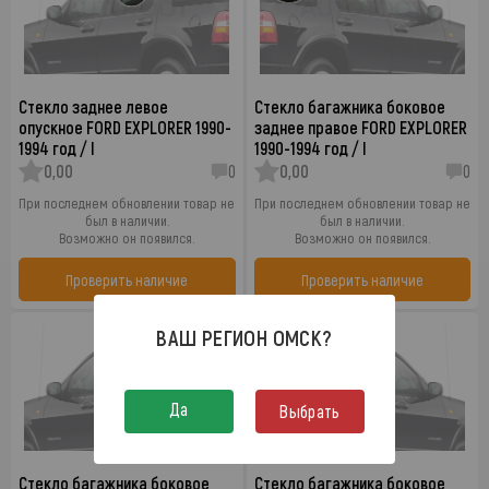
Стекло заднее левое
Стекло багажника боковое
опускное FORD EXPLORER 1990-
заднее правое FORD EXPLORER
1994 год / I
1990-1994 год / I
0,00
0
0,00
0
При последнем обновлении товар не
При последнем обновлении товар не
был в наличии.
был в наличии.
Возможно он появился.
Возможно он появился.
Проверить наличие
Проверить наличие
ВАШ РЕГИОН
ОМСК
?
Да
Выбрать
Стекло багажника боковое
Стекло багажника боковое