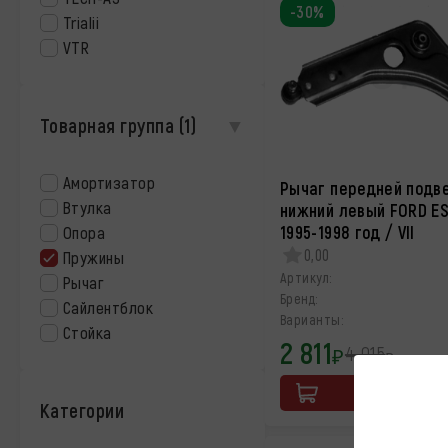
-30%
Trialii
VTR
Товарная группа
(1)
Амортизатор
Рычаг передней подв
Втулка
нижний левый FORD E
1995-1998 год / VII
Опора
0,00
Пружины
Артикул:
Рычаг
Бренд:
Сайлентблок
Варианты:
Стойка
2 811
4 015
₽
₽
16 августа
Категории