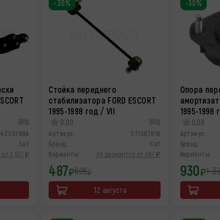
-30%
-30%
ески
Стойка переднего
Опора пер
ESCORT
стабилизатора FORD ESCORT
амортизат
1995-1998 год / VII
1995-1998 г
0
0,00
0
0,00
S4Z3078BA
Артикул:
ST1067818
Артикул:
Sat
Бренд:
Sat
Бренд:
 от 3 531 ₽
Варианты:
46 вариантов от 487 ₽
Варианты:
487
930
696
1 3
₽
₽
₽
12 августа