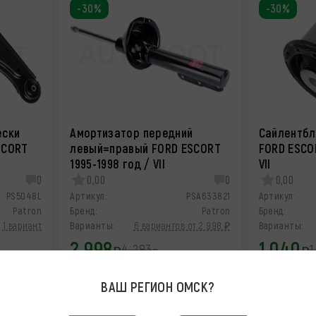
-30%
-30%
ески
Амортизатор передний
Сайлентбл
SCORT
левый=правый FORD ESCORT
FORD ESCOR
1995-1998 год / VII
VII
0
0,00
0
0,00
PS5048L
Артикул:
PSA633821
Артикул:
Patron
Бренд:
Patron
Бренд:
1 вариант
Варианты:
6 вариантов от 2 998 ₽
Варианты:
2 998
1 040
4 283
1
₽
₽
₽
12 августа
ВАШ РЕГИОН
ОМСК
?