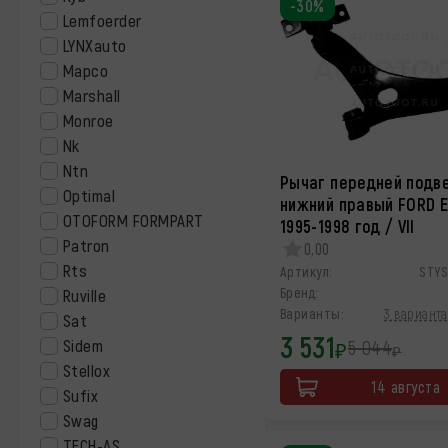
-30%
Lemfoerder
LYNXauto
Mapco
Marshall
Monroe
Nk
Ntn
Рычаг передней подв
Optimal
нижний правый FORD 
OTOFORM FORMPART
1995-1998 год / VII
Patron
0,00
Rts
Артикул:
STY
Бренд:
Ruville
Варианты:
3 варианта
Sat
3 531
5 044
Sidem
₽
₽
Stellox
14 августа
Sufix
Swag
TECH-AS