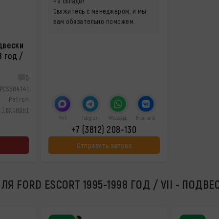
на складе!
Свяжитесь с менеджером, и мы
вам обязательно поможем.
двески
 год /
0
PCS504141
Patron
1 вариант
MAX
Telegram
WhatsApp
Вконтакте
+7 (3812) 208-130
Отправить запрос
Я FORD ESCORT 1995-1998 ГОД / VII - ПОДВЕ