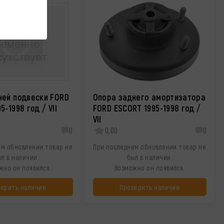
ней подвески FORD
Опора заднего амортизатора
5-1998 год / VII
FORD ESCORT 1995-1998 год /
VII
0
0,00
0
ем обновлении товар не
При последнем обновлении товар не
л в наличии.
был в наличии.
жно он появился.
Возможно он появился.
верить наличие
Проверить наличие