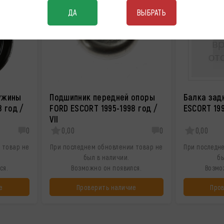
ДА
ВЫБРАТЬ
ужины
Подшипник передней опоры
Балка зад
 год /
FORD ESCORT 1995-1998 год /
ESCORT 199
VII
0
0,00
0
0,00
 товар не
При последнем обновлении товар не
При последн
был в наличии.
бы
ся.
Возможно он появился.
Возмо
е
Проверить наличие
Про