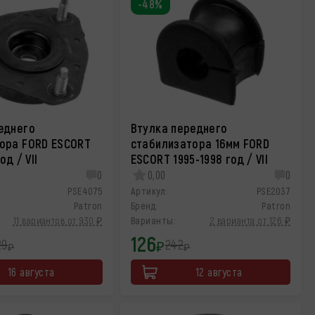
-48%
еднего
Втулка переднего
ора FORD ESCORT
стабилизатора 16мм FORD
од / VII
ESCORT 1995-1998 год / VII
0
0,00
0
PSE4075
Артикул:
PSE2037
Patron
Бренд:
Patron
11 вариантов от 930 ₽
Варианты:
2 варианта от 126 ₽
126
29
242
₽
₽
₽
16 августа
12 августа