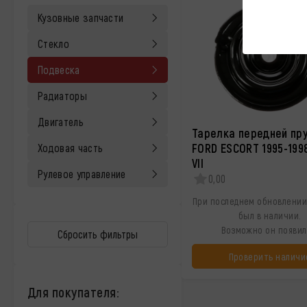
Кузовные запчасти
Стекло
Подвеска
Радиаторы
Двигатель
Тарелка передней пр
FORD ESCORT 1995-1998
Ходовая часть
VII
Рулевое управление
0,00
При последнем обновлении
был в наличии.
Возможно он появил
Сбросить фильтры
Проверить наличи
Для покупателя: