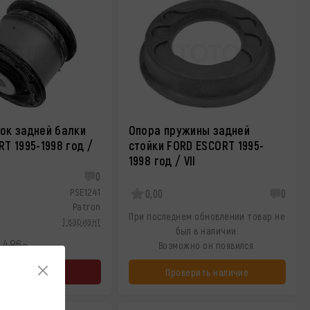
ок задней балки
Опора пружины задней
T 1995-1998 год /
стойки FORD ESCORT 1995-
1998 год / VII
0
PSE1241
0,00
0
Patron
При последнем обновлении товар не
1 вариант
был в наличии.
 486
Возможно он появился.
₽
16 августа
Проверить наличие