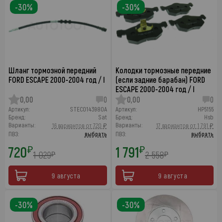
-30%
-30%
Шланг тормозной передний
Колодки тормозные передние
FORD ESCAPE 2000-2004 год / I
(если задние барабан) FORD
ESCAPE 2000-2004 год / I
0,00
0
0,00
0
Артикул:
STEC0143980A
Артикул:
HP5155
Бренд:
Sat
Бренд:
Hsb
Варианты:
Варианты:
16 вариантов от 720 ₽
17 вариантов от 1 791 ₽
ПВЗ:
выбрать
ПВЗ:
выбрать
720
1 791
₽
₽
1 029
2 558
₽
₽
9 августа
9 августа
-30%
-30%