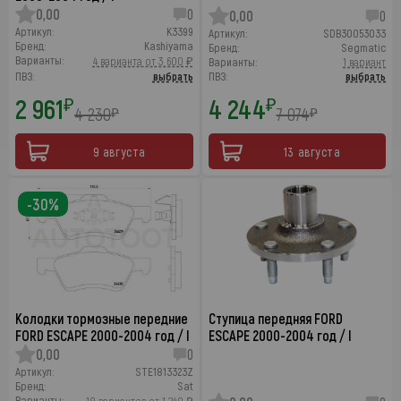
0,00
0
0,00
0
Артикул:
K3399
Артикул:
SDB30053033
Бренд:
Kashiyama
Бренд:
Segmatic
Варианты:
4 варианта от 3 600 ₽
Варианты:
1 вариант
ПВЗ:
выбрать
ПВЗ:
выбрать
2 961
4 244
₽
₽
4 230
7 074
₽
₽
9 августа
13 августа
-30%
Колодки тормозные передние
Ступица передняя FORD
FORD ESCAPE 2000-2004 год / I
ESCAPE 2000-2004 год / I
0,00
0
Артикул:
STE1813323Z
Бренд:
Sat
Варианты: