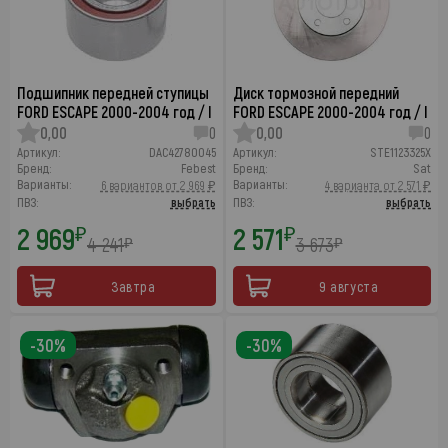
Подшипник передней ступицы
Диск тормозной передний
FORD ESCAPE 2000-2004 год / I
FORD ESCAPE 2000-2004 год / I
0,00
0
0,00
0
Артикул:
DAC42780045
Артикул:
STE1123325X
Бренд:
Febest
Бренд:
Sat
Варианты:
Варианты:
6 вариантов от 2 969 ₽
4 варианта от 2 571 ₽
ПВЗ:
выбрать
ПВЗ:
выбрать
2 969
2 571
₽
₽
4 241
3 673
₽
₽
Завтра
9 августа
-30%
-30%