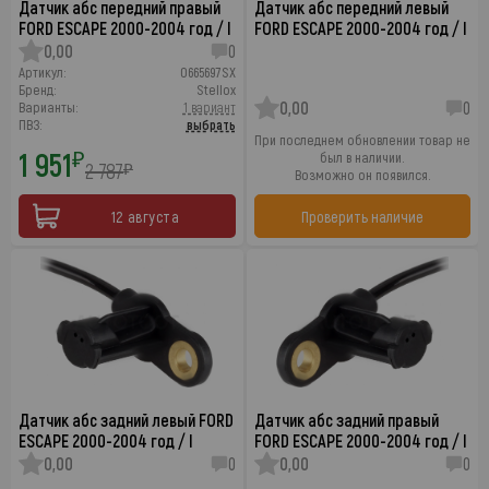
Датчик абс передний правый
Датчик абс передний левый
FORD ESCAPE 2000-2004 год / I
FORD ESCAPE 2000-2004 год / I
0,00
0
Артикул:
0665697SX
Бренд:
Stellox
0,00
0
Варианты:
1 вариант
ПВЗ:
выбрать
При последнем обновлении товар не
1 951
₽
был в наличии.
2 787
₽
Возможно он появился.
12 августа
Проверить наличие
Датчик абс задний левый FORD
Датчик абс задний правый
ESCAPE 2000-2004 год / I
FORD ESCAPE 2000-2004 год / I
0,00
0
0,00
0