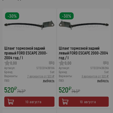
-30%
-30%
Шланг тормозной задний
Шланг тормозной задний
правый FORD ESCAPE 2000-
левый FORD ESCAPE 2000-2004
2004 год / I
год / I
0,00
0
0,00
0
Артикул:
STEC014381XA
Артикул:
STEC014382XA
Бренд:
Sat
Бренд:
Sat
Варианты:
Варианты:
7 вариантов от 520 ₽
6 вариантов от 520 ₽
ПВЗ:
выбрать
ПВЗ:
выбрать
520
520
₽
₽
743
743
₽
₽
10 августа
10 августа